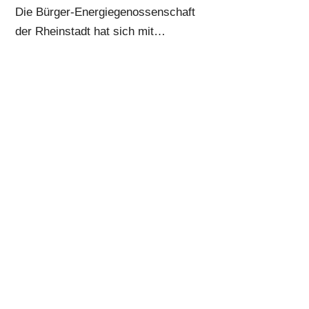
Die Bürger-Energiegenossenschaft
der Rheinstadt hat sich mit
Vertretern der Europäischen
Kommission und mit weiteren
Energie-Experten aus Kehl,
Straßburg und dem Elsass
getroffen.