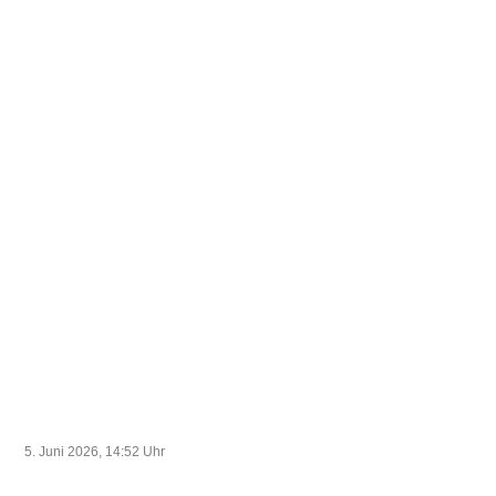
Wahlleiters Wahlen zum
Aufsichtsrat Bestellung des
Vorstandes Verschiedenes
5. Juni 2026, 14:52
Uhr