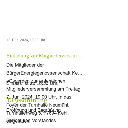
eben doch, dass unser Geld in die
richtige Richtung arbeitet.
12. Dez. 2024, 19:38
Uhr
Einladung zur Mitgliederversammlung 2024
Die Mitglieder der
BürgerEnergiegenossenschaft Kehl
eG werden zur ordentlichen
Einlass ist ab 18:30 Uhr.
Mitgliederversammlung am Freitag,
7. Juni 2024, 19:00 Uhr, in das
Tagesordnung
Foyer der Turnhalle Neumühl,
Eröffnung und Begrüßung
Turnhallenweg 5, 77694 Kehl,
Bericht des Vorstandes
eingeladen.