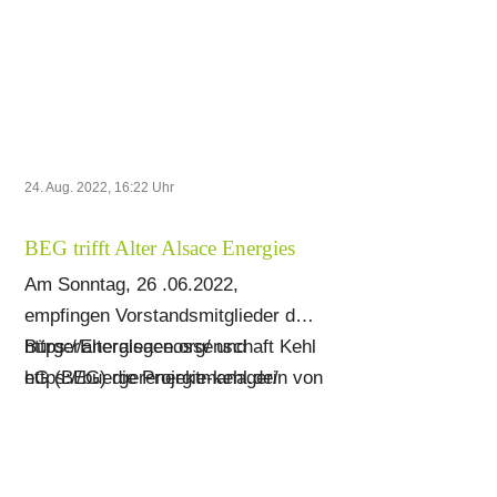
24. Aug. 2022, 16:22
Uhr
BEG trifft Alter Alsace Energies
Am Sonntag, 26 .06.2022,
empfingen Vorstandsmitglieder der
BürgerEnergiegenossenschaft Kehl
https://alteralsace.org/ und
eG (BEG) die Projektmanagerin von
https://buergerenergie-kehl.de/
Alter Alsace Energies, Madame
Coline Lemaignan, auf der
Passerelle. Alter Alsace Energies