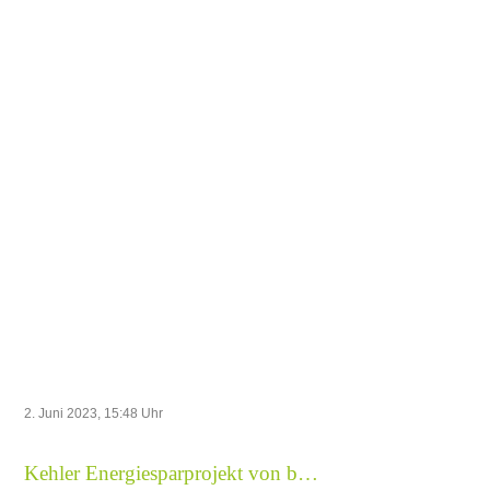
AufsichtsratesWeiteres Vorgehen
mit ProjektenVerschiedenes
2. Juni 2023, 15:48
Uhr
Kehler Energiesparprojekt von besonderem Interesse