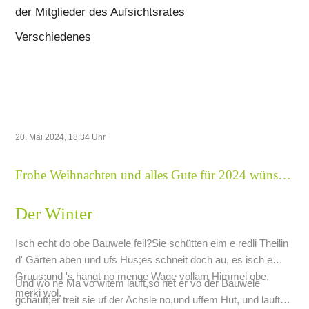
der Mitglieder des Aufsichtsrates
Verschiedenes
20. Mai 2024, 18:34
Uhr
Frohe Weihnachten und alles Gute für 2024 wünscht Ihnen Ihre BürgerEnergiegenossenschaft Kehl eG
Der Winter
Isch echt do obe Bauwele feil?Sie schütten eim e redli Theilin
d' Gärten aben und ufs Hus;es schneit doch au, es isch e
Gruus;und 's hangt no menge Wage vollam Himmel obe,
Und wo ne Ma vo witem lauft,so het er vo der Bauwele
merki wol.
gchauft;er treit sie uf der Achsle no,und uffem Hut, und lauft