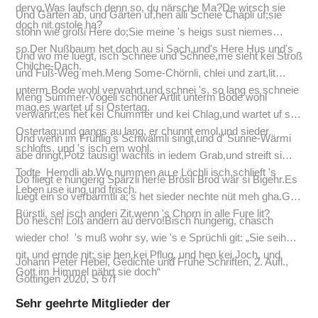
dervo.Was laufsch denn so, du närsche Ma?De wirsch sie
Und Gärten ab, und Gärten uf,hen alli Scheie Chäpli uf;sie
doch nit gstole ha?
stöhn wie großi Here do;Sie meine 's heigs sust niemes
so.Der Nußbaum het doch au si Sach,und's Here Hus und's
Und wo me luegt, isch Schnee und Schnee,me sieht kei Stroß
Chilche-Dach.
und Fuß-Weg meh.Meng Some-Chörnli, chlei und zart,lit
unterm Bode wohl verwahrt,und schnei 's, so lang es schneie
Meng Summer-Vögeli schöner Artlit unterm Bode wohl
mag,es wartet uf si Ostertag.
verwahrt;es het kei Chummer und kei Chlag,und wartet uf si
Ostertag;und gangs au lang, er chunnt emol,und sieder
Und wenn im Frühlig's Schwälmli singt,und d' Sunne-Wärmi
schlofts, und 's isch em wohl.
abe dringt,Potz tausig! wachts in iedem Grab,und streift si
Todte_Hemdli ab.Wo nummen au e Löchli isch,schlieft 's
Do fliegt e hungerig Spärzli her!e Brösli Brod wär si Bigehr.Es
Leben use iung und frisch.
luegt ein so verbärmtli a;'s het sieder nechte nüt meh gha.Gell
Bürstli, sel isch anderi Zit,wenn 's Chorn in alle Fure lit?
Do hesch! Loß andern au dervo!Bisch hungerig, chasch
wieder cho! 's muß wohr sy, wie 's e Sprüchli git: „Sie seihe
nit, und ernde nit; sie hen kei Pflug, und hen kei Joch, und
Johann Peter Hebel, Gedichte und Frühe Schriften, 2. Aufl.,
Gott im Himmel nährt sie doch“
Göttingen 2020, S 67f
Sehr geehrte Mitglieder der